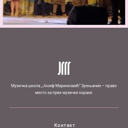
Mузичка школа „Јосиф Маринковић“ Зрењанин – право
место за прве музичке кораке.
Контакт