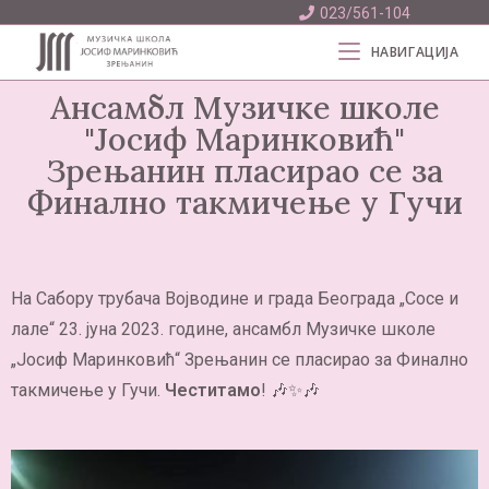
023/561-104
НАВИГАЦИЈА
Ансамбл Музичке школе
"Јосиф Маринковић"
Зрењанин пласирао се за
Финално такмичење у Гучи
На Сабору трубача Војводине и града Београда „Сосе и
лале“ 23. јуна 2023. године, ансамбл Музичке школе
„Јосиф Маринковић“ Зрењанин се пласирао за Финално
такмичење у Гучи.
Честитамо
! 🎶✨🎶