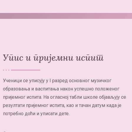
Упис и пријемни испит​
Ученици се уписују у I разред основног музичког
образовања и васпитања након успешно положеног
пријемног испита. На огласној табли школе објављују се
резултати пријемног испита, као и тачан датум када је
потребно доћи и уписати дете.