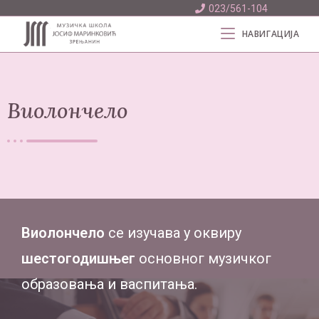
023/561-104
НАВИГАЦИЈА
Виолончело
Виолончело
се изучава у оквиру
шестогодишњег
основног музичког
образовања и васпитања.