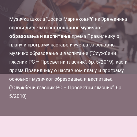
Музичка школа “Јосиф Маринковић“ из Зрењанина
спроводи делатност
основног музичког
образовања и васпитања
према Правилнику о
плану и програму наставе и учења за основно
музичко образовање и васпитање (
“Службени
гласник РС – Просветни гласник“
, бр. 5/2019), као и
према Правилнику о наставном плану и програму
основног музичког образовања и васпитања
(
“Службени гласник РС – Просветни гласник“
, бр.
5/2010).