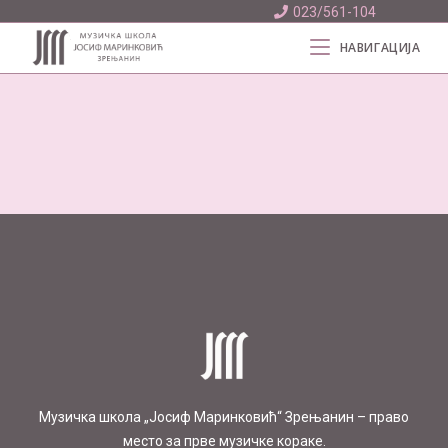
023/561-104
НАВИГАЦИЈА
Mузичка школа „Јосиф Маринковић“ Зрењанин – право
место за прве музичке кораке.