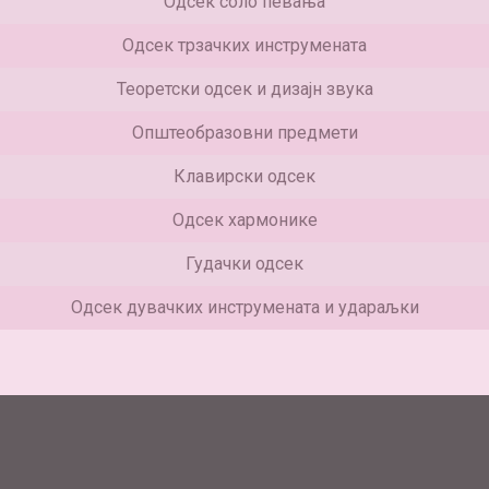
Одсек соло певања
Одсек трзачких инструмената
Теоретски одсек и дизајн звука
Општеобразовни предмети
Клавирски одсек
Одсек хармонике
Гудачки одсек
Одсек дувачких инструмената и удараљки