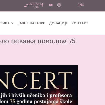
023/561-
ENG
104
АТИВА
ЈАВНЕ НАБАВКЕ
ДОНАЦИЈЕ
КОНТАКТ
оло певања поводом 75