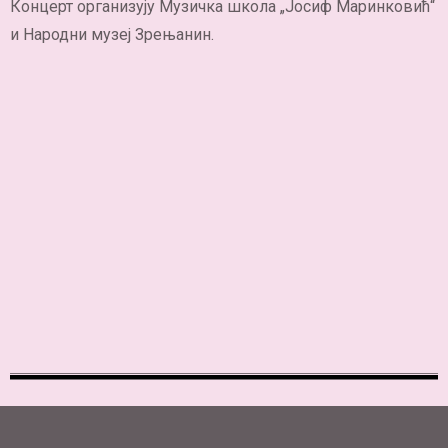
Концерт организују Музичка школa „Јосиф Маринковић“
и Народни музеј Зрењанин.