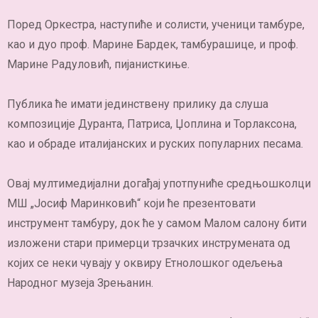
Поред Оркестра, наступиће и солисти, ученици тамбуре,
као и дуо проф. Марине Бардек, тамбурашице, и проф.
Марине Радуловић, пијанисткиње.
Публика ће имати јединствену прилику да слуша
композиције Дуранта, Патриса, Џоплина и Торлаксона,
као и обраде италијанских и руских популарних песама.
Овај мултимедијални догађај употпуниће средњошколци
МШ „Јосиф Маринковић“ који ће презентовати
инструмент тамбуру, док ће у самом Малом салону бити
изложени стари примерци трзачких инструмената од
којих се неки чувају у оквиру Етнолошког одељења
Народног музеја Зрењанин.