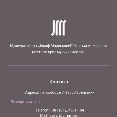
Mузичка школа „Јосиф Маринковић“ Зрењанин – право
место за прве музичке кораке.
Контакт
Aдреса: Трг слободе 7, 23000 Зрењанин
Погледајте мапу
Telefon: +381 (0) 23/561-104
Mail: josifzr@gmail.com