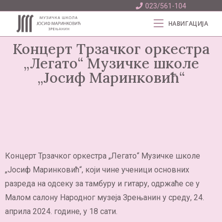
023/561-104
НАВИГАЦИЈА
Концерт Трзачког оркестра
„Легато“ Музичке школе
„Јосиф Маринковић“
Концерт Трзачког оркестра „Легато“ Музичке школе
„Јосиф Маринковић“, који чине ученици основних
разреда на одсеку за тамбуру и гитару, одржаће се у
Малом салону Народног музеја Зрењанин у среду, 24.
априла 2024. године, у 18 сати.