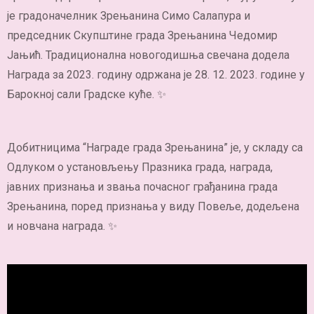
је градоначелник Зрењанина Симо Салапура и
председник Скупштине града Зрењанина Чедомир
Јањић. Традиционална новогодишња свечана додела
Награда за 2023. годину одржана је 28. 12. 2023. године у
Барокној сали Градске куће. ✨
Добитницима “Награде града Зрењанина” је, у складу са
Одлуком о установљењу Празника града, награда,
јавних признања и звања почасног грађанина града
Зрењанина, поред признања у виду Повеље, додељена
и новчана награда. ✨