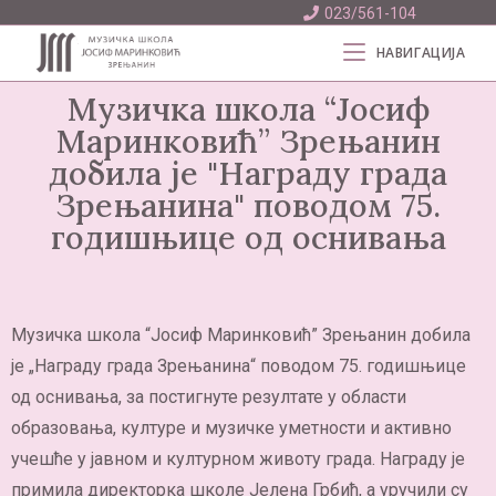
023/561-104
НАВИГАЦИЈА
Музичка школа “Јосиф
Маринковић” Зрењанин
добила је "Награду града
Зрењанина" поводом 75.
годишњице од оснивања
Музичка школа “Јосиф Маринковић” Зрењанин добила
је „Награду града Зрењанина“ поводом 75. годишњице
од оснивања, за постигнуте резултате у области
образовања, културе и музичке уметности и активно
учешће у јавном и културном животу града. Награду је
примила директорка школе Јелена Грбић, а уручили су