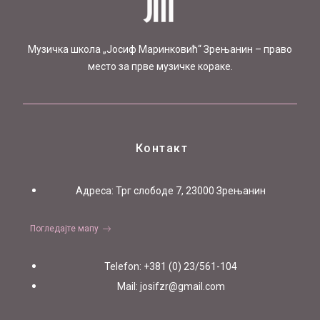
Mузичка школа „Јосиф Маринковић“ Зрењанин – право
место за прве музичке кораке.
Контакт
Aдреса: Трг слободе 7, 23000 Зрењанин
Погледајте мапу
Telefon: +381 (0) 23/561-104
Mail: josifzr@gmail.com