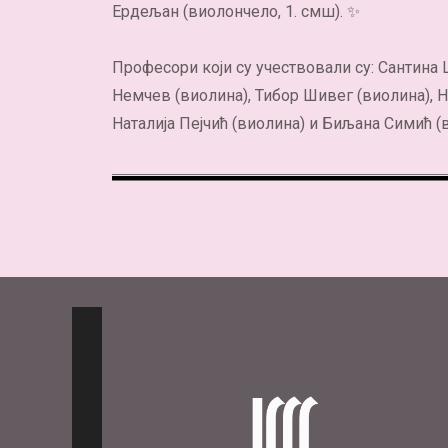
Ердељан (виолончело, 1. смш). ✨
Професори који су учествовали су: Сантина 
Немчев (виолина), Тибор Шивег (виолина), 
Наталија Пејчић (виолина) и Биљана Симић (