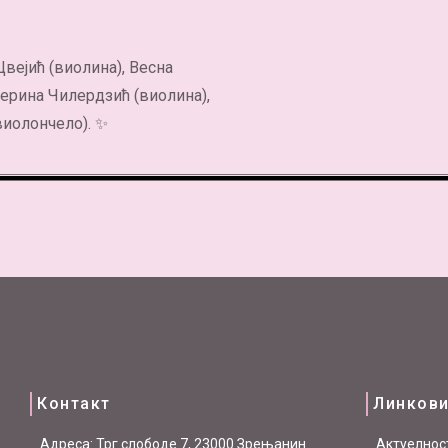
Цвејић (виолина), Весна
Нерина Чилердзић (виолина),
виолончело). ✨
Контакт
Линков
Aдреса: Трг слободе 7, 23000 Зрењанин
Актуелнос