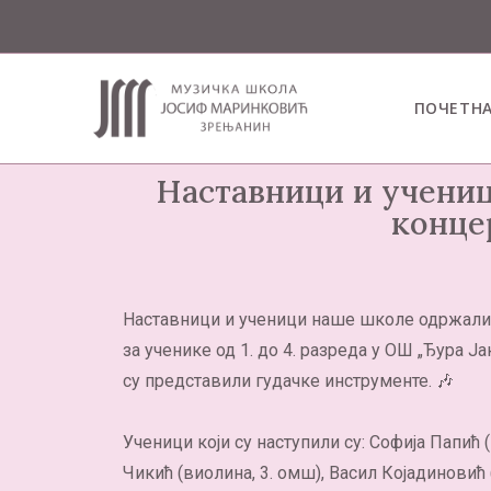
ПОЧЕТН
Наставници и учениц
конце
Наставници и ученици наше школе одржали
за ученике од 1. до 4. разреда у ОШ „Ђура Ј
су представили гудачке инструменте. 🎶
Ученици који су наступили су: Софија Папић (
Чикић (виолина, 3. омш), Васил Којадиновић 