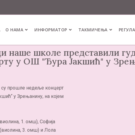
А
О НАМА
ИНФОРМАТОР
ТАКМИЧЕЊА
РЕГУЛ
и наше школе представили гу
рту у ОШ "Ђура Јакшић" у Зре
 су прошле недеље концерт
акшић“ у Зрењанину, на којем
виолина, 1. омш), Софија
(виолина, 3. омш) и Лола