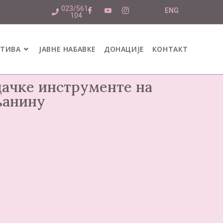
023/561-
ENG
104
АТИВА
ЈАВНЕ НАБАВКЕ
ДОНАЦИЈЕ
КОНТАКТ
дачке инструменте на
њанину