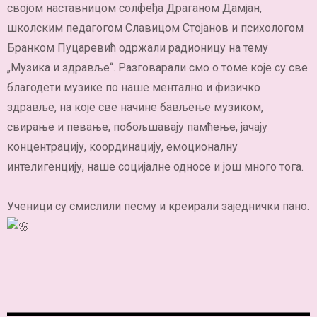
својом наставницом солфеђа Драганом Дамјан,
школским педагогом Славицом Стојанов и психологом
Бранком Пуцаревић одржали радионицу на тему
„Музика и здравље“. Разговарали смо о томе које су све
благодети музике по наше ментално и физичко
здравље, на које све начине бављење музиком,
свирање и певање, побољшавају памћење, јачају
концентрацију, координацију, емоционалну
интелигенцију, наше социјалне односе и још много тога.
Ученици су смислили песму и креирали заједнички пано.