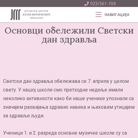
023/561-104
НАВИГАЦИЈА
Основци обележили Светски
дан здравља
Светски дан здравља обележава се 7. априла у целом
свету. У нашој школи смо претходне недеље имали
неколико активности како би наше ученике упознали са
значајем развијања здравих навика и њиховим утицајем
за здравље људи.
Ученици 1. и 2. разреда основне музичке школе су са