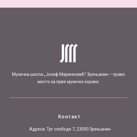
Mузичка школа „Јосиф Маринковић“ Зрењанин – право
место за прве музичке кораке.
Контакт
Aдреса: Трг слободе 7, 23000 Зрењанин