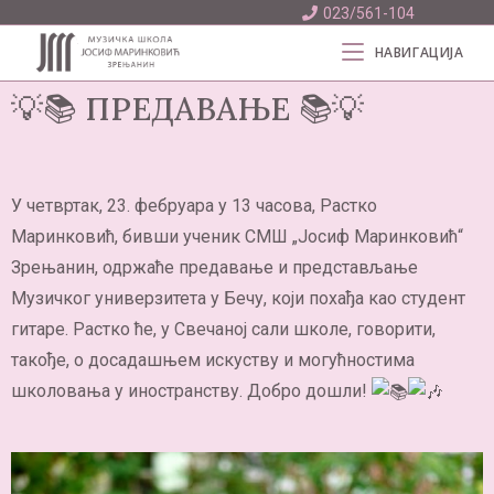
023/561-104
НАВИГАЦИЈА
💡📚 ПРЕДАВАЊЕ 📚💡
У четвртак, 23. фебруара у 13 часова, Растко
Маринковић, бивши ученик СМШ „Јосиф Маринковић“
Зрењанин, одржаће предавање и представљање
Музичког универзитета у Бечу, који похађа као студент
гитаре. Растко ће, у Свечаној сали школе, говорити,
такође, о досадашњем искуству и могућностима
школовања у иностранству. Добро дошли!