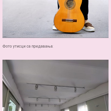
Фото утисци са предавања: