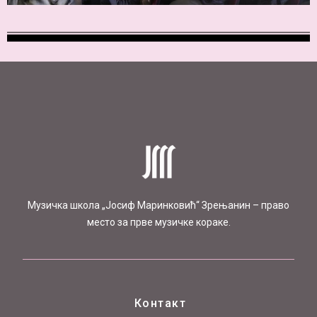
Mузичка школа „Јосиф Маринковић“ Зрењанин – право
место за прве музичке кораке.
Контакт