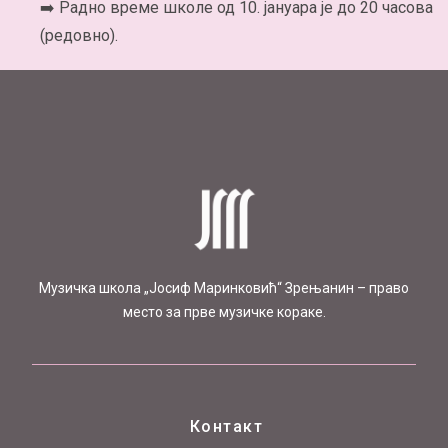
➡️ Радно време школе од 10. јануара је до 20 часова
(редовно).
Mузичка школа „Јосиф Маринковић“ Зрењанин – право
место за прве музичке кораке.
Контакт