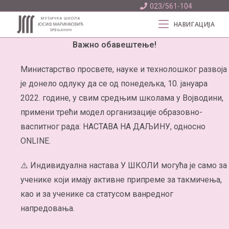
023/561-104
НАВИГАЦИЈА
Важно обавештење!
Министарство просвете, науке и технолошког развоја
је донело одлуку да се од понедељка, 10. јануара
2022. године, у свим средњим школама у Војводини,
примени трећи модел организације образовно-
васпитног рада: НАСТАВА НА ДАЉИНУ, односно
ONLINE.
⚠️ Индивидуална настава У ШКОЛИ могућа је само за
ученике који имају активне припреме за такмичења,
као и за ученике са статусом ванредног
напредовања.