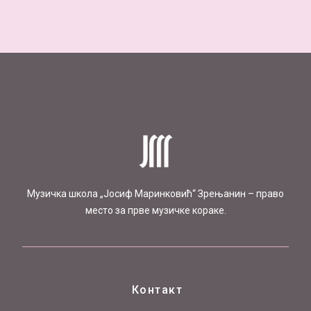
Mузичка школа „Јосиф Маринковић“ Зрењанин – право
место за прве музичке кораке.
Контакт