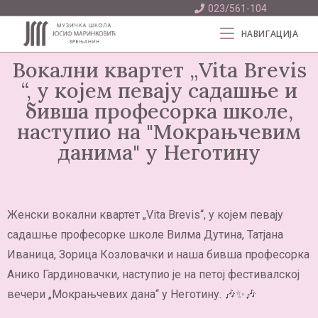
023/561-104
НАВИГАЦИЈА
Вокални квартет „Vita Brevis
“, у којем певају садашње и
бивша професорка школе,
наступио на "Мокрањчевим
данима" у Неготину
Женски вокални квартет „Vita Brevis“, у којем певају
садашње професорке школе Вилма Дутина, Татјана
Иваница, Зорица Козловачки и наша бивша професорка
Анико Гардиновачки, наступио је на петој фестивалској
вечери „Мокрањчевих дана“ у Неготину. 🎶✨🎶