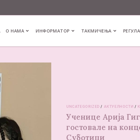
А
О НАМА
ИНФОРМАТОР
ТАКМИЧЕЊА
РЕГУЛ
UNCATEGORIZED
/
АКТУЕЛНОСТИ
/
Ученице Арија Ги
гостовале на кон
Суботици