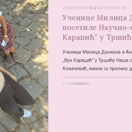
UNCATEGORIZED
/
АКТУЕЛНОСТИ
Ученице Милица Д
посетиле Научно-о
Караџић” у Трши
Ученице Милица Даников и Ан
,,Вук Караџић” у Тршићу Наше
Ковачевић, имале су прилику да
0 COMMENTS