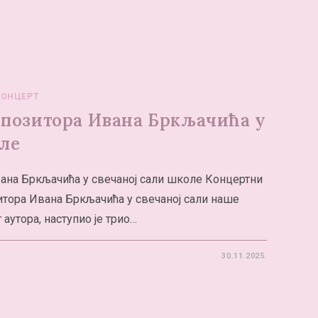
КОНЦЕРТ
мпозитора Ивана Бркљачића у
оле
ана Бркљачића у свечаној сали школе Концертни
итора Ивана Бркљачића у свечаној сали наше
 аутора, наступио је трио…
30.11.2025.