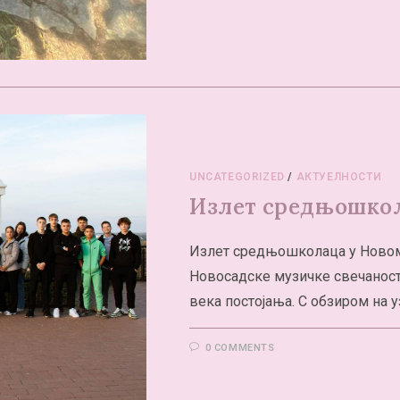
UNCATEGORIZED
/
АКТУЕЛНОСТИ
Излет средњошкол
Излет средњошколаца у Новом С
Новосадске музичке свечаност
века постојања. С обзиром на у
0 COMMENTS