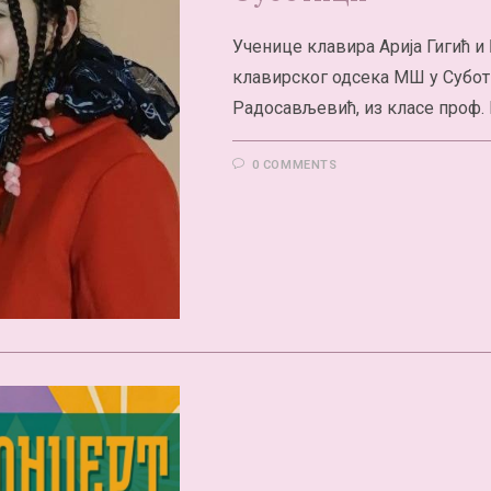
Ученице клавира Арија Гигић и
клавирског одсека МШ у Суботи
Радосављевић, из класе проф. 
0 COMMENTS