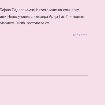
 Бојана Радосављевић гостовале на концерту
ци Наше ученице клавира Арија Гигић и Бојана
Мариете Гигић, гостовале су…
08.12.2025.