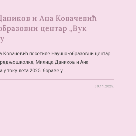
аников и Ана Ковачевић
бразовни центар ,,Вук
ћу
а Ковачевић посетиле Научно-образовни центар
 средњошколке, Милица Даников и Ана
 у току лета 2025. бораве у…
30.11.2025.