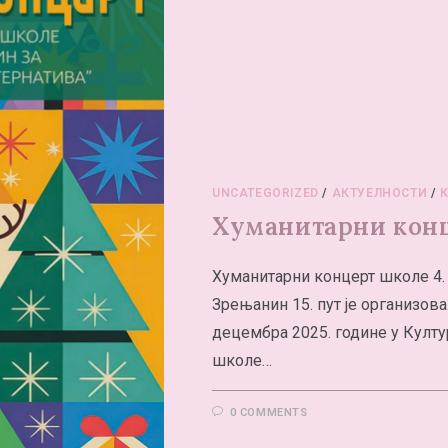
UNCATEGORIZED
/
АКТУЕЛНОСТИ
/
Хуманитарни конце
Хуманитарни концерт школе 4.
Зрењанин 15. пут је организов
децембра 2025. године у Култ
школе…
0 COMMENTS