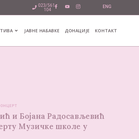
023/561-
ENG
104
АТИВА
ЈАВНЕ НАБАВКЕ
ДОНАЦИЈЕ
КОНТАКТ
КОНЦЕРТ
гић и Бојана Радосављевић
церту Музичке школе у