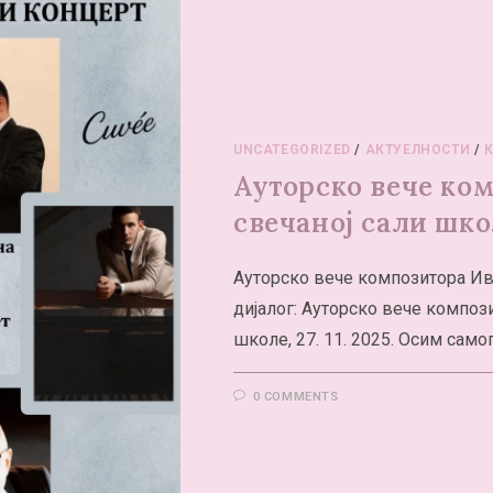
UNCATEGORIZED
/
АКТУЕЛНОСТИ
/
Ауторско вече ко
свечаној сали шк
Ауторско вече композитора Ив
дијалог: Ауторско вече композ
школе, 27. 11. 2025. Осим самог
0 COMMENTS