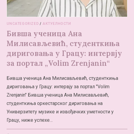
UNCATEGORIZED
/
АКТУЕЛНОСТИ
Бивша ученица Ана
Милисављевић, студенткиња
дириговања у Грацу: интервју
за портал „Volim Zrenjanin“
Бивша ученица Ана Милисављевић, студенткиња
дириговања у Грацу: интервју за портал "Volim
Zrenjanin" Бивша ученица Ана Милисављевић,
студенткиња оркестарског дириговања на
Универзитету музике и извођачких уметности у
Грацу, ниже успехе…