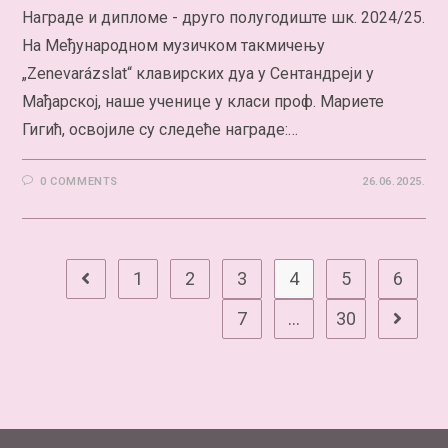
Награде и дипломе - друго полугодиште шк. 2024/25.
На Међународном музичком такмичењу
„Zenevarázslat“ клавирских дуа у Сентандреји у
Мађарској, наше ученице у класи проф. Мариете
Гигић, освојиле су следеће награде:…
0 COMMENTS
26.06.2025.
1
2
3
4
5
6
7
…
30