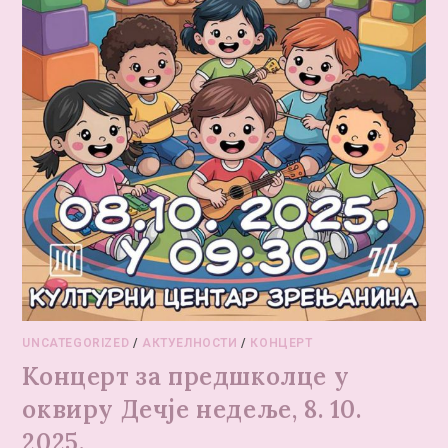
UNCATEGORIZED
/
АКТУЕЛНОСТИ
/
КОНЦЕРТ
Концерт за предшколце у
оквиру Дечје недеље, 8. 10.
2025.