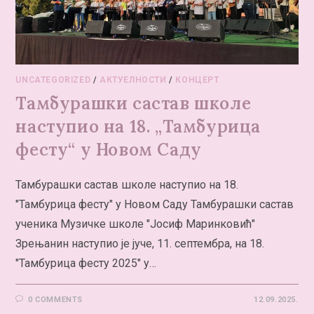
UNCATEGORIZED
/
АКТУЕЛНОСТИ
/
КОНЦЕРТ
Тамбурашки састав школе
наступио на 18. „Тамбурица
фесту“ у Новом Саду
Тамбурашки састав школе наступио на 18.
"Тамбурица фесту" у Новом Саду Тамбурашки састав
ученика Музичке школе "Јосиф Маринковић"
Зрењанин наступио је јуче, 11. септембра, на 18.
"Тамбурица фесту 2025" у…
0 COMMENTS
12.09.2025.