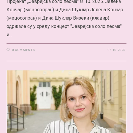
Пројекат „Јеврејска соло песма” 8. 10. 2025. Јелена
Кончар (мецосопран) и Дина Шуклар Јелена Кончар
(мецосопран) и Дина Шуклар Визеки (клавир)
одржале су у среду концерт "Јеврејска соло песма"
и…
0 COMMENTS
08.10.2025.