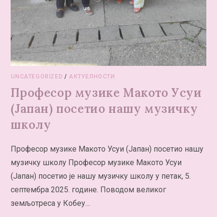
UNCATEGORIZED
/
АКТУЕЛНОСТИ
Професор музике Макото Усуи
(Јапан) посетио нашу музичку
школу
Професор музике Макото Усуи (Јапан) посетио нашу
музичку школу Професор музике Макото Усуи
(Јапан) посетио је нашу музичку школу у петак, 5.
септембра 2025. године. Поводом великог
земљотреса у Кобеу…