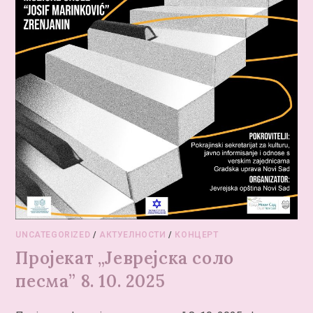
UNCATEGORIZED
/
АКТУЕЛНОСТИ
/
КОНЦЕРТ
Пројекат „Јеврејска соло
песма” 8. 10. 2025