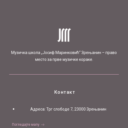
Mузичка школа „Јосиф Маринковић“ Зрењанин – право
место за прве музичке кораке.
Контакт
Aдреса: Трг слободе 7, 23000 Зрењанин
Погледајте мапу